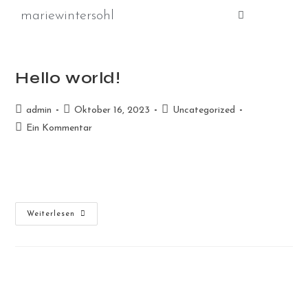
mariewintersohl
Hello world!
admin
Oktober 16, 2023
Uncategorized
Ein Kommentar
Welcome to WordPress. This is your first post. Edit or delete it,
then start writing!
Weiterlesen